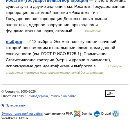
Росатом (государственная корпорация)
— У этого термина
существуют и другие значения, см. Росатом. Государственная
корпорация по атомной энергии «Росатом» Тип
Государственная корпорация Деятельность атомная
энергетика, ядерное вооружение, прикладная и
фундаментальная наука, атомный… …
Википедия
выброс
— 2.13 выброс: Элемент совокупности значений,
который несовместим с остальными элементами данной
совокупности (см. ГОСТ Р ИСО 5725 1). Примечание –
Статистические критерии (меры и уровни значимости),
используемые для идентификации выбросов в… …
Словарь-
справочник терминов нормативно-технической документации
© Академик, 2000-2026
18+
Обратная связь:
Техподдержка
,
Реклама на сайте
👣 Путешествия
Экспорт словарей на сайты
, сделанные на PHP,
Joomla,
Drupal,
WordPress, MODx.